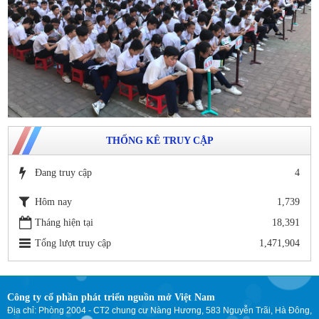
THỐNG KÊ TRUY CẬP
Đang truy cập
4
Hôm nay
1,739
Tháng hiện tại
18,391
Tổng lượt truy cập
1,471,904
Công ty cổ phần phát triển nguồn mở Việt Nam
Địa chỉ: Phòng 2004 - CT2 chung cư Nàng Hương, 583 Nguyễn Trãi, Hà Đông,