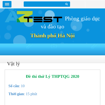
Phòng giáo dục
và đào tạo
Thành phố Hà Nội
Vật lý
Đề thi thử Lý THPTQG 2020
Số câu
: 10
Thời gian
: 15 phút