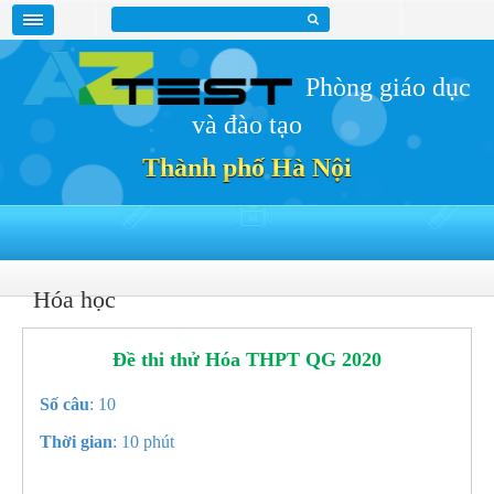
Phòng giáo dục
và đào tạo
Thành phố Hà Nội
Hóa học
Đề thi thử Hóa THPT QG 2020
Số câu
: 10
Thời gian
: 10 phút